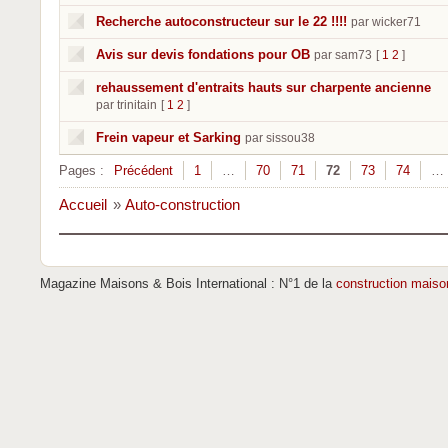
Recherche autoconstructeur sur le 22 !!!!
par wicker71
Avis sur devis fondations pour OB
par sam73
[
1
2
]
rehaussement d'entraits hauts sur charpente ancienne
par trinitain
[
1
2
]
Frein vapeur et Sarking
par sissou38
Pages :
Précédent
1
…
70
71
72
73
74
…
Accueil
»
Auto-construction
Magazine Maisons & Bois International : N°1 de la
construction maiso