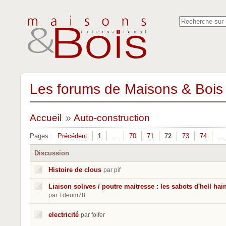
Les forums de Maisons & Bois 
Accueil
»
Auto-construction
Pages :
Précédent
1
…
70
71
72
73
74
…
Discussion
Histoire de clous
par pif
Liaison solives / poutre maitresse : les sabots d'hell hain
par Tdeum78
electricité
par folfer