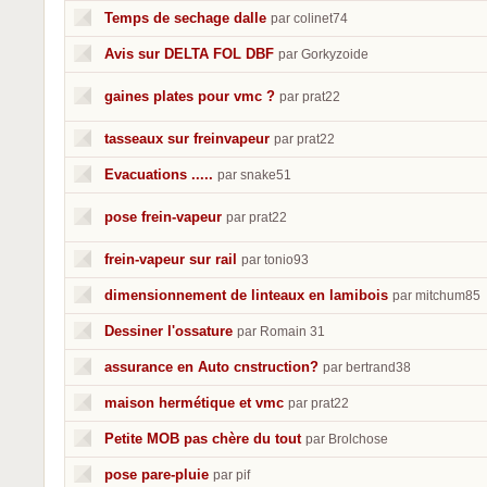
Temps de sechage dalle
par colinet74
Avis sur DELTA FOL DBF
par Gorkyzoide
gaines plates pour vmc ?
par prat22
tasseaux sur freinvapeur
par prat22
Evacuations .....
par snake51
pose frein-vapeur
par prat22
frein-vapeur sur rail
par tonio93
dimensionnement de linteaux en lamibois
par mitchum85
Dessiner l'ossature
par Romain 31
assurance en Auto cnstruction?
par bertrand38
maison hermétique et vmc
par prat22
Petite MOB pas chère du tout
par Brolchose
pose pare-pluie
par pif