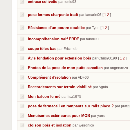
entraxe solivette
par tonio93
pose fermes charpente tradi
par tamarin06
[
1
2
]
Résistance d'un poutre doublée
par Tyoc
[
1
2
]
Incompréhension tarif ERDF
par fabdu31
coupe tôles bac
par Eric.mob
Avis fondation pour extension bois
par Chris93190
[
1
2
]
Photos de la pose de mon puits canadien
par angersrezo
Complément d'isolation
par ADF66
Raccordements sur terrain viabilisé
par Agnin
Mon balcon fermé
par lisa1975
pose de fermacell en rampants sur rails placo ?
par prat2
Menuiseries extérieures pour MOB
par yarru
cloison bois et isolation
par weirdnico