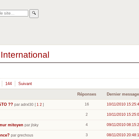
🔍︎
International
144
Suivant
Réponses
Dernier message
STO ??
16
10/11/2010 15:25:
par adrxl30
[
1
2
]
2
10/11/2010 15:25:
 mur mitoyen
4
09/11/2010 08:15:
par jlsky
ence?
3
08/11/2010 20:48:
par grechous