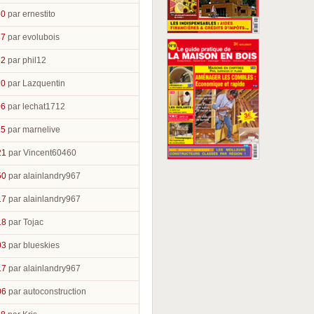
50
par ernestito
37
par evolubois
32
par phil12
10
par Lazquentin
06
par lechat1712
15
par marnelive
21
par Vincent60460
50
par alainlandry967
17
par alainlandry967
18
par Tojac
03
par blueskies
17
par alainlandry967
06
par autoconstruction