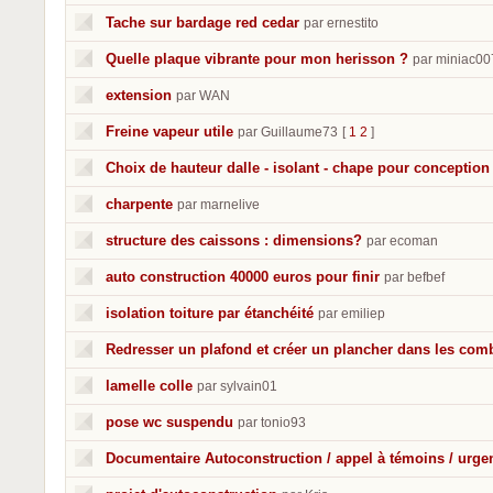
Tache sur bardage red cedar
par ernestito
Quelle plaque vibrante pour mon herisson ?
par miniac00
extension
par WAN
Freine vapeur utile
par Guillaume73
[
1
2
]
Choix de hauteur dalle - isolant - chape pour conceptio
charpente
par marnelive
structure des caissons : dimensions?
par ecoman
auto construction 40000 euros pour finir
par befbef
isolation toiture par étanchéité
par emiliep
Redresser un plafond et créer un plancher dans les com
lamelle colle
par sylvain01
pose wc suspendu
par tonio93
Documentaire Autoconstruction / appel à témoins / urge