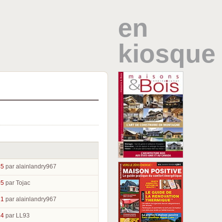
en
kiosque
45
par alainlandry967
05
par Tojac
21
par alainlandry967
14
par LL93