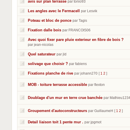
avis sur plan terrasse
par tonio93
Les angles avec le Fermacell
par Lesvik
Poteau et bloc de ponce
par Tagis
Fixation dalle bois
par FRANCOIS06
Avec quoi fixer pare pluie exterieur en fibre de bois ?
par jean-nicolas
Quel saturateur
par jld
solivage que choisir ?
par fabiens
Fixations planche de rive
par johann270
[
1
2
]
MOB - toiture terrasse accessible
par flexton
Doublage d'un mur en terre crue banchée
par Mathieu123
Groupement d'autoconstructeurs
par GuillaumeH
[
1
2
]
Detail liaison toit 1 pente mur .
par jpgmot