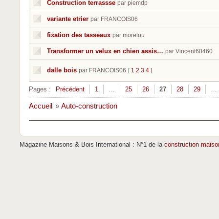
Construction terrassse
par piemdp
variante etrier
par FRANCOIS06
fixation des tasseaux
par morelou
Transformer un velux en chien assis…
par Vincent60460
dalle bois
par FRANCOIS06
[
1
2
3
4
]
Pages :
Précédent
1
…
25
26
27
28
29
…
Accueil
»
Auto-construction
Magazine Maisons & Bois International : N°1 de la
construction maiso