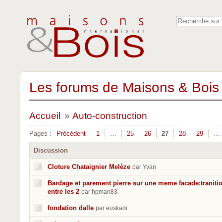
Les forums de Maisons & Bois 
Accueil
»
Auto-construction
Pages :
Précédent
1
…
25
26
27
28
29
…
Discussion
Cloture Chataignier Melèze
par Yvan
Bardage et parement pierre sur une meme facade:traniti
entre les 2
par hpman83
fondation dalle
par euskadi