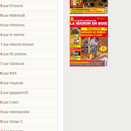
28
par D'sound
39
par MathieuB
40
par Arthémus
34
par le menhir
17
par etienne.briquet
46
par 85.antoine
27
par Goldorak
06
par fb45
59
par mayeute
42
par gagapen29
00
par CdeC
19
par intemporelle
39
par Serge C