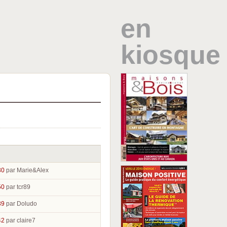
en
kiosque
30
par Marie&Alex
50
par tcr89
39
par Doludo
42
par claire7