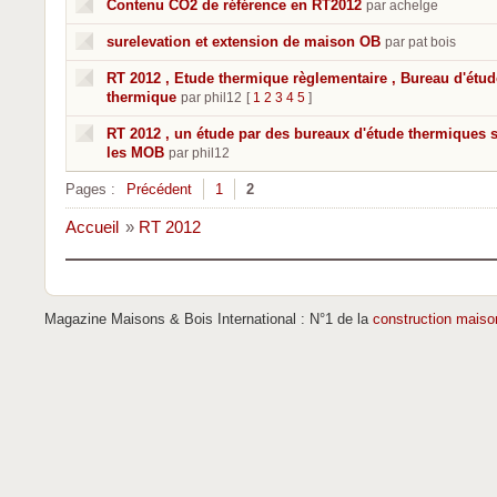
Contenu CO2 de référence en RT2012
par achelge
surelevation et extension de maison OB
par pat bois
RT 2012 , Etude thermique règlementaire , Bureau d'étud
thermique
par phil12
[
1
2
3
4
5
]
RT 2012 , un étude par des bureaux d'étude thermiques 
les MOB
par phil12
Pages :
Précédent
1
2
Accueil
»
RT 2012
Magazine Maisons & Bois International : N°1 de la
construction maiso