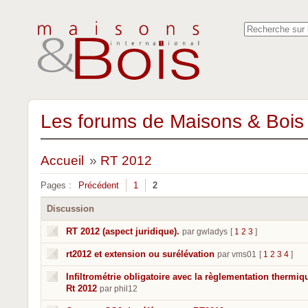
Les forums de Maisons & Bois 
Accueil
»
RT 2012
Pages :
Précédent
1
2
Discussion
RT 2012 (aspect juridique).
par gwladys
[
1
2
3
]
rt2012 et extension ou surélévation
par vms01
[
1
2
3
4
]
Infiltrométrie obligatoire avec la règlementation thermiq
Rt 2012
par phil12