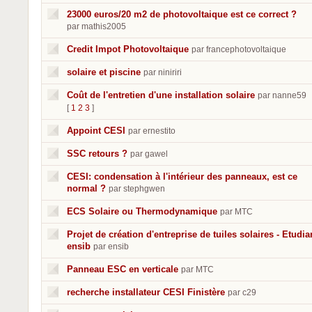
23000 euros/20 m2 de photovoltaique est ce correct ?
par mathis2005
Credit Impot Photovoltaique
par francephotovoltaique
solaire et piscine
par niniriri
Coût de l'entretien d'une installation solaire
par nanne59
[
1
2
3
]
Appoint CESI
par ernestito
SSC retours ?
par gawel
CESI: condensation à l'intérieur des panneaux, est ce
normal ?
par stephgwen
ECS Solaire ou Thermodynamique
par MTC
Projet de création d'entreprise de tuiles solaires - Etudia
ensib
par ensib
Panneau ESC en verticale
par MTC
recherche installateur CESI Finistère
par c29