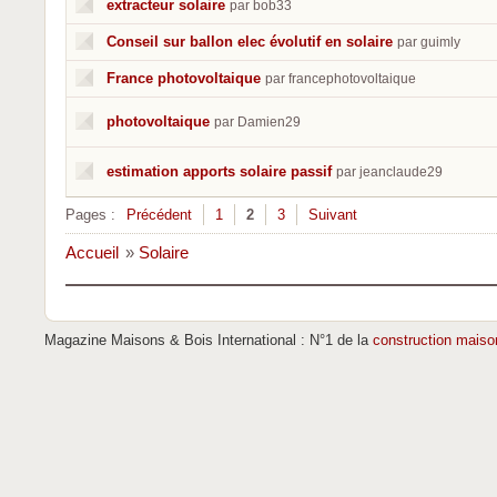
extracteur solaire
par bob33
Conseil sur ballon elec évolutif en solaire
par guimly
France photovoltaique
par francephotovoltaique
photovoltaique
par Damien29
estimation apports solaire passif
par jeanclaude29
Pages :
Précédent
1
2
3
Suivant
Accueil
»
Solaire
Magazine Maisons & Bois International : N°1 de la
construction maiso