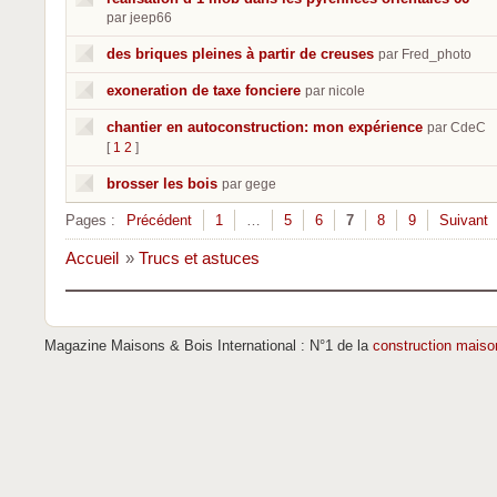
par jeep66
des briques pleines à partir de creuses
par Fred_photo
exoneration de taxe fonciere
par nicole
chantier en autoconstruction: mon expérience
par CdeC
[
1
2
]
brosser les bois
par gege
Pages :
Précédent
1
…
5
6
7
8
9
Suivant
Accueil
»
Trucs et astuces
Magazine Maisons & Bois International : N°1 de la
construction maiso