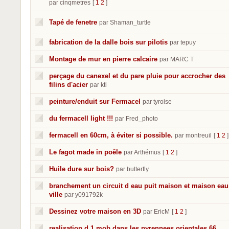
par cinqmetres
[
1
2
]
Tapé de fenetre
par Shaman_turtle
fabrication de la dalle bois sur pilotis
par tepuy
Montage de mur en pierre calcaire
par MARC T
perçage du canexel et du pare pluie pour accrocher des
filins d'acier
par kti
peinture/enduit sur Fermacel
par tyroise
du fermacell light !!!
par Fred_photo
fermacell en 60cm, à éviter si possible.
par montreuil
[
1
2
]
Le fagot made in poêle
par Arthémus
[
1
2
]
Huile dure sur bois?
par butterfly
branchement un circuit d eau puit maison et maison eau
ville
par y091792k
Dessinez votre maison en 3D
par EricM
[
1
2
]
realisation d 1 mob dans les pyrennees orientales 66