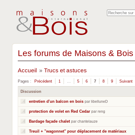
Les forums de Maisons & Bois 
Accueil
»
Trucs et astuces
Pages :
Précédent
1
…
5
6
7
8
9
Suivant
Discussion
entretien d'un balcon en bois
par libelluneD
protection de volet en Red Cedar
par reng
Bardage façade chalet
par chantelauze
Treuil + "wagonnet" pour déplacement de matériaux