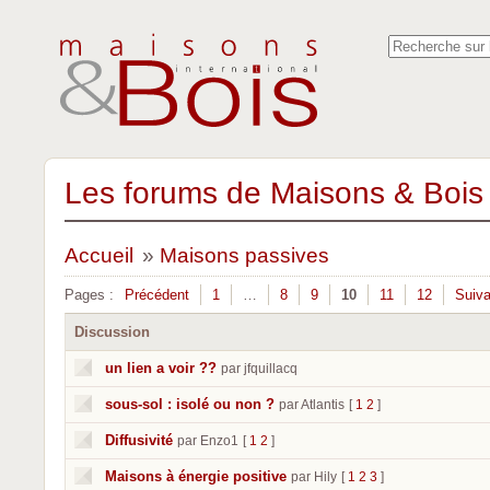
Les forums de Maisons & Bois 
Accueil
»
Maisons passives
Pages :
Précédent
1
…
8
9
10
11
12
Suiva
Discussion
un lien a voir ??
par jfquillacq
sous-sol : isolé ou non ?
par Atlantis
[
1
2
]
Diffusivité
par Enzo1
[
1
2
]
Maisons à énergie positive
par Hily
[
1
2
3
]