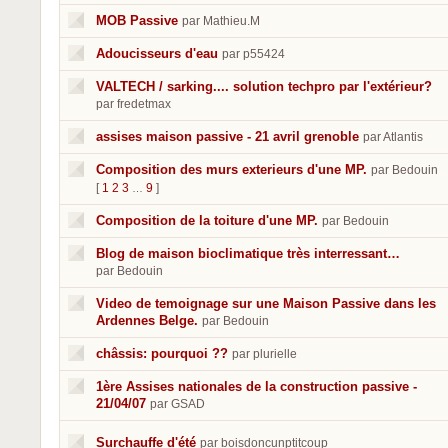
MOB Passive
par Mathieu.M
Adoucisseurs d'eau
par p55424
VALTECH / sarking.... solution techpro par l'extérieur?
par fredetmax
assises maison passive - 21 avril grenoble
par Atlantis
Composition des murs exterieurs d'une MP.
par Bedouin
[
1
2
3
9
]
…
Composition de la toiture d'une MP.
par Bedouin
Blog de maison bioclimatique très interressant…
par Bedouin
Video de temoignage sur une Maison Passive dans les
Ardennes Belge.
par Bedouin
châssis: pourquoi ??
par plurielle
1ère Assises nationales de la construction passive -
21/04/07
par GSAD
Surchauffe d'été
par boisdoncunptitcoup