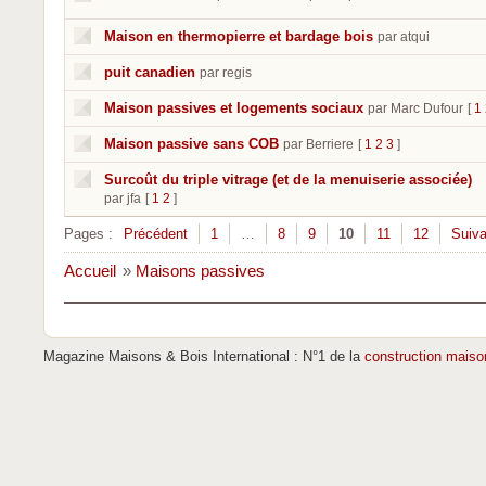
Maison en thermopierre et bardage bois
par atqui
puit canadien
par regis
Maison passives et logements sociaux
par Marc Dufour
[
1
Maison passive sans COB
par Berriere
[
1
2
3
]
Surcoût du triple vitrage (et de la menuiserie associée)
par jfa
[
1
2
]
Pages :
Précédent
1
…
8
9
10
11
12
Suiva
Accueil
»
Maisons passives
Magazine Maisons & Bois International : N°1 de la
construction maiso