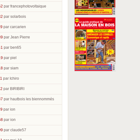
52
par francephotovoltaique
32
par solarbois
49
par carcarien
39
par Jean Pierre
41
par ben65
19
par piel
18
par siam
11
par Ichiro
12
par BIRIBIRI
37
par hautbois les biennommés
19
par ion
58
par ion
09
par claude57