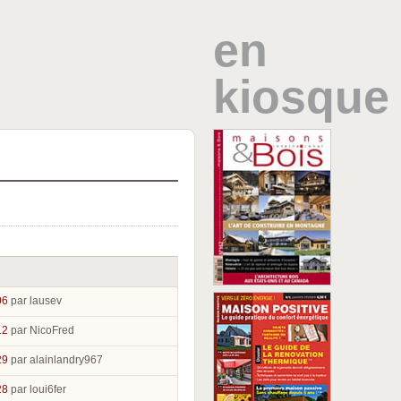
en
kiosque
06
par lausev
12
par NicoFred
29
par alainlandry967
28
par loui6fer