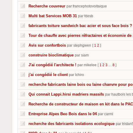
Recherche couvreur
par francephotovoltaique
Multi bat Services MOB 31
par fdesb
fabricants toiture sandwich bac acier et sous face bois ?
Tour de chauffe avec pierres réfractaires et économie de
Avis sur confortbois
par stephgwen
[
1
2
]
construire bioclimatique
par siam
J'ai congédié l'architecte !
par mikelee
[
1
2
3
8
]
…
j'ai congédié le client
par Ichiro
recherche fabricants laine bois ou laine chanvre pour po
Qui connait Lappi.hirsi madriers massifs
par hautbois le
Recherche de constructeur de maison en kit dans le PA
Entreprise Alpes Beo Bois dans le 04
par carmi
recherche des fabricants isolations ecologique
par tristan