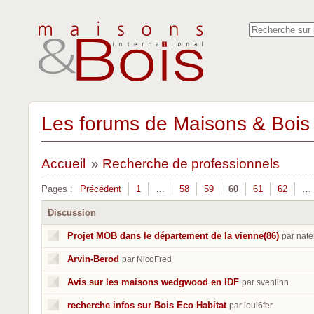
Les forums de Maisons & Bois 
Accueil
»
Recherche de professionnels
Pages :
Précédent
1
…
58
59
60
61
62
…
Discussion
Projet MOB dans le département de la vienne(86)
par nate
Arvin-Berod
par NicoFred
Avis sur les maisons wedgwood en IDF
par svenlinn
recherche infos sur Bois Eco Habitat
par loui6fer