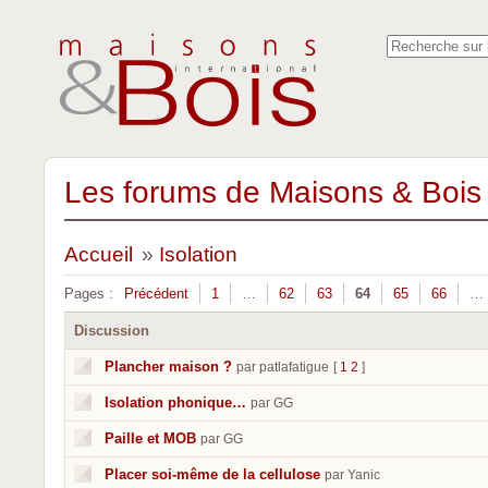
Les forums de Maisons & Bois 
Accueil
»
Isolation
Pages :
Précédent
1
…
62
63
64
65
66
…
Discussion
Plancher maison ?
par patlafatigue
[
1
2
]
Isolation phonique…
par GG
Paille et MOB
par GG
Placer soi-même de la cellulose
par Yanic