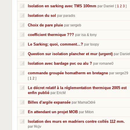
Isolation en sarking avec TMS 100mm
par Daniel
[
1
2
3
]
Isolation du sol
par paradis
Choix de pare pluie
par sergeb
coefficient thermique ???
par isa & tony
Le Sarking; quoi, comment…?
par toopy
Question sur isolation plancher et mur (urgent)
par Danie
Isolation avec bardage pvc ou alu ?
par romane0
commande groupée homatherm en bretagne
par serge29
[
1
2
]
Le décret relatif à la réglementation thermique 2005 est
enfin publié
par EricM
Billes d'argile expansée
par MamaOdré
En attendant un projet MOB
par Miton
Isolation des murs en madriers contre collés 112 mm.
par f4cjv