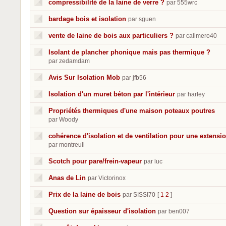
compressibilité de la laine de verre ?
par 555wrc
bardage bois et isolation
par sguen
vente de laine de bois aux particuliers ?
par calimero40
Isolant de plancher phonique mais pas thermique ?
par zedamdam
Avis Sur Isolation Mob
par jfb56
Isolation d'un muret béton par l'intérieur
par harley
Propriétés thermiques d'une maison poteaux poutres
par Woody
cohérence d'isolation et de ventilation pour une extensi
par montreuil
Scotch pour pare/frein-vapeur
par luc
Anas de Lin
par Victorinox
Prix de la laine de bois
par SISSI70
[
1
2
]
Question sur épaisseur d'isolation
par ben007