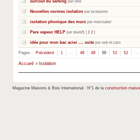
surcoût du sarking
par velo
Nouvelles normes isolation
par jocepamo
isolation phonique des murs
par marcsaker
Pare vapeur HELP
par david5
[
1
2
]
idée pour mon bac acier .... suite
par seb et caro
Pages :
Précédent
1
…
48
49
50
51
52
…
Accueil
»
Isolation
Magazine Maisons & Bois International : N°1 de la
construction maiso