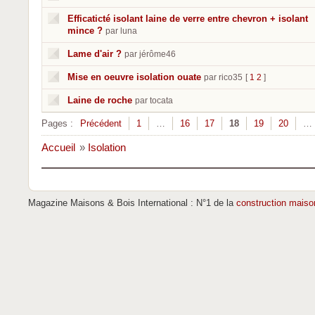
Efficaticté isolant laine de verre entre chevron + isolant
mince ?
par luna
Lame d'air ?
par jérôme46
Mise en oeuvre isolation ouate
par rico35
[
1
2
]
Laine de roche
par tocata
Pages :
Précédent
1
…
16
17
18
19
20
…
Accueil
»
Isolation
Magazine Maisons & Bois International : N°1 de la
construction maiso