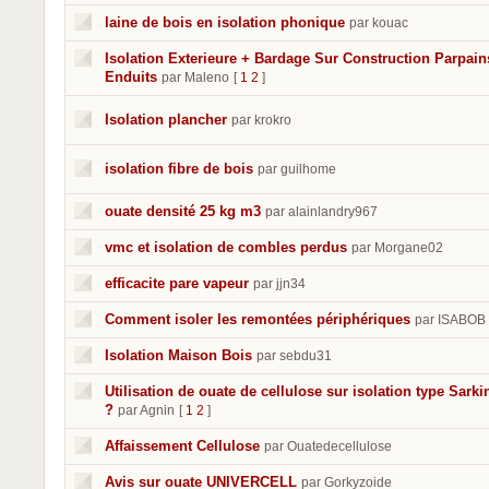
laine de bois en isolation phonique
par kouac
Isolation Exterieure + Bardage Sur Construction Parpain
Enduits
par Maleno
[
1
2
]
Isolation plancher
par krokro
isolation fibre de bois
par guilhome
ouate densité 25 kg m3
par alainlandry967
vmc et isolation de combles perdus
par Morgane02
efficacite pare vapeur
par jjn34
Comment isoler les remontées périphériques
par ISABOB
Isolation Maison Bois
par sebdu31
Utilisation de ouate de cellulose sur isolation type Sarki
?
par Agnin
[
1
2
]
Affaissement Cellulose
par Ouatedecellulose
Avis sur ouate UNIVERCELL
par Gorkyzoide