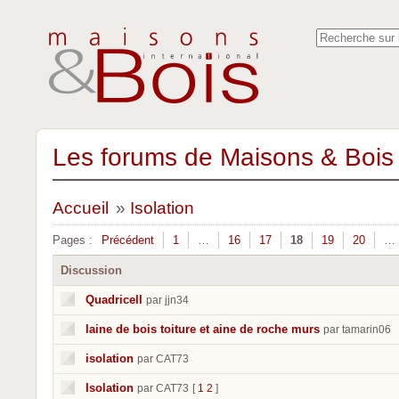
Les forums de Maisons & Bois 
Accueil
»
Isolation
Pages :
Précédent
1
…
16
17
18
19
20
…
Discussion
Quadricell
par jjn34
laine de bois toiture et aine de roche murs
par tamarin06
isolation
par CAT73
Isolation
par CAT73
[
1
2
]