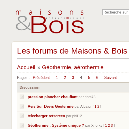
Les forums de Maisons & Bois 
Accueil
»
Géothermie, aérothermie
Pages :
Précédent
1
2
3
4
5
6
Suivant
Discussion
pression plancher chauffant
par dom73
Avis Sur Devis Geotermie
par Albator
[
1
2
]
telecharger retscreen
par phil12
Géothermie : Système unique ?
par Xnorky
[
1
2
3
]