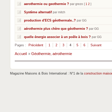
aerothermie ou geothermie ?
par grezo
[
1
2
]
Système alternatif
par mitch
production d'ECS géothermale..?
par GG
aérothermie plus chère que géothermie ?
par GG
quelle énergie associer à un poêle à bois ?
par GG
Pages :
Précédent
1
2
3
4
5
6
Suivant
Accueil
»
Géothermie, aérothermie
Magazine Maisons & Bois International : N°1 de la
construction maiso