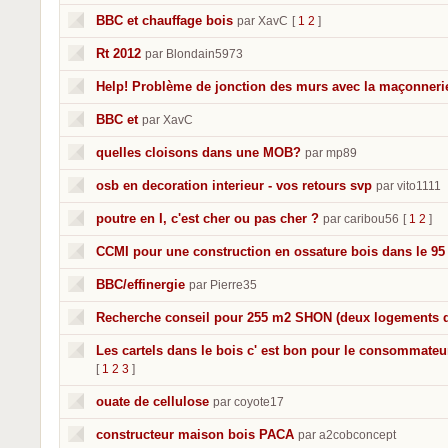
BBC et chauffage bois
par XavC
[
1
2
]
Rt 2012
par Blondain5973
Help! Problème de jonction des murs avec la maçonneri
BBC et
par XavC
quelles cloisons dans une MOB?
par mp89
osb en decoration interieur - vos retours svp
par vito1111
poutre en I, c'est cher ou pas cher ?
par caribou56
[
1
2
]
CCMI pour une construction en ossature bois dans le 95
BBC/effinergie
par Pierre35
Recherche conseil pour 255 m2 SHON (deux logements 
Les cartels dans le bois c' est bon pour le consommateur
[
1
2
3
]
ouate de cellulose
par coyote17
constructeur maison bois PACA
par a2cobconcept