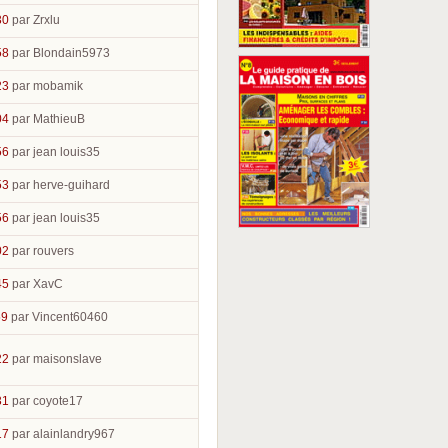
30
par Zrxlu
58
par Blondain5973
23
par mobamik
04
par MathieuB
56
par jean louis35
53
par herve-guihard
56
par jean louis35
02
par rouvers
45
par XavC
59
par Vincent60460
22
par maisonslave
31
par coyote17
17
par alainlandry967