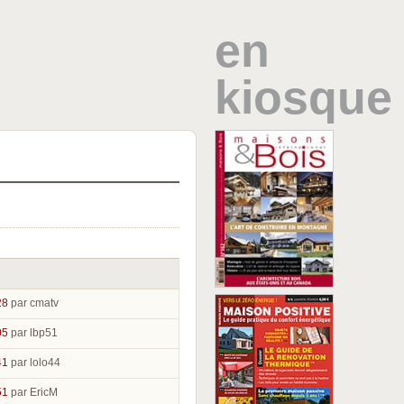
en
kiosque
28
par cmatv
05
par lbp51
41
par lolo44
51
par EricM