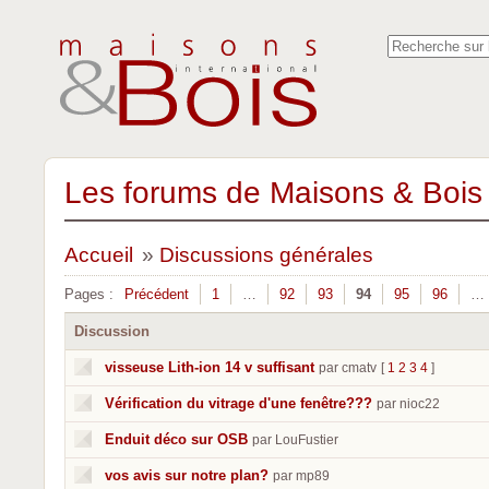
Les forums de Maisons & Bois 
Accueil
»
Discussions générales
Pages :
Précédent
1
…
92
93
94
95
96
…
Discussion
visseuse Lith-ion 14 v suffisant
par cmatv
[
1
2
3
4
]
Vérification du vitrage d'une fenêtre???
par nioc22
Enduit déco sur OSB
par LouFustier
vos avis sur notre plan?
par mp89