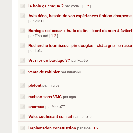
le bois ça craque ?
par yoda1
[
1
2
]
Avis déco, besoin de vos expériences finition charpente
par vito1111
Bardage red cedar + huile de lin + bord de mer: à éviter! 
par D'sound
[
1
2
]
Recherche fournisseur pin douglas - châtaigner terrasse
par Loïc
Vitrifier un bardage ??
par Fab95
vente de robinier
par mimisiku
plafont
par microz
maison sans VMC
par liglo
enermax
par Manu77
Volet coulissant sur rail
par nenelle
Implantation construction
par alde
[
1
2
]