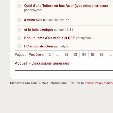
Quid d'une Toiture en bac Acier (type toiture terrasse)
par neoyoshi
a votre avis
par alainlandry967
et le bois exotique
par frux
[
1
2
]
Enduit, lame d'air ventile et RPE
par hpman83
PC et constructeur
par belyce
Pages :
Précédent
1
…
82
83
84
85
86
…
Accueil
»
Discussions générales
Magazine Maisons & Bois International : N°1 de la
construction maiso