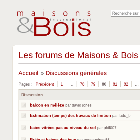
Les forums de Maisons & Bois 
Accueil
»
Discussions générales
Pages :
Précédent
1
…
78
79
80
81
82
…
Discussion
balcon en mélèze
par david jones
Estimation (temps) des travaux de finition
par ludo_b
baies vitrées pas au niveau du sol
par phil007
Prêts et baisse des taux