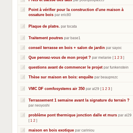
par pourquoipas55
Point à vérifier pour la construction d'une maison à
ossature bois
par eric80
Plaque de platre.
par tocata
Traitement poutres
par base1
conseil terrasse en bois + salon de jardin
par sayoc
Que pensez-vous de mon projet ?
par melanie
[
1
2
3
]
questions avant de commencer le projet
par funkenstein
Thèse sur maison en bois: enquête
par beauprezc
VMC DF comfosystems air 350
par al29
[
1
2
3
]
Terrassement 1 semaine avant la signature du terrain ?
par neoyoshi
problème pont thermique jonction dalle et murs
par al29
[
1
2
]
maison en bois exotique
par cariniou