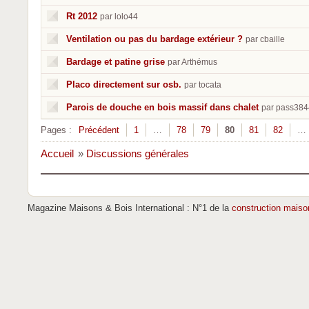
Rt 2012
par lolo44
Ventilation ou pas du bardage extérieur ?
par cbaille
Bardage et patine grise
par Arthémus
Placo directement sur osb.
par tocata
Parois de douche en bois massif dans chalet
par pass38
Pages :
Précédent
1
…
78
79
80
81
82
…
Accueil
»
Discussions générales
Magazine Maisons & Bois International : N°1 de la
construction maiso