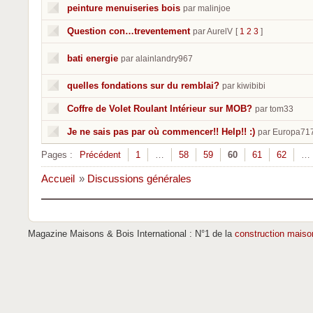
peinture menuiseries bois
par malinjoe
Question con…treventement
par AurelV
[
1
2
3
]
bati energie
par alainlandry967
quelles fondations sur du remblai?
par kiwibibi
Coffre de Volet Roulant Intérieur sur MOB?
par tom33
Je ne sais pas par où commencer!! Help!! :)
par Europa71
Pages :
Précédent
1
…
58
59
60
61
62
…
Accueil
»
Discussions générales
Magazine Maisons & Bois International : N°1 de la
construction maiso