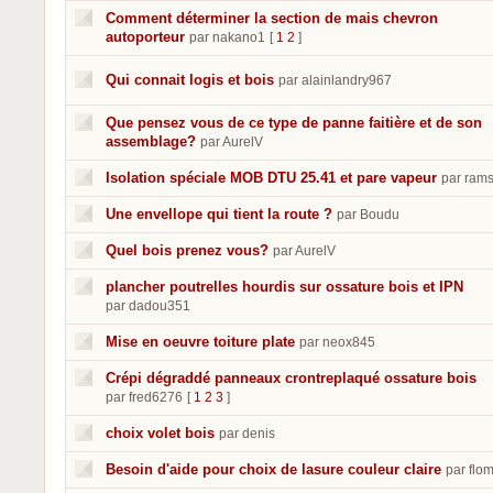
Comment déterminer la section de mais chevron
autoporteur
par nakano1
[
1
2
]
Qui connait logis et bois
par alainlandry967
Que pensez vous de ce type de panne faitière et de son
assemblage?
par AurelV
Isolation spéciale MOB DTU 25.41 et pare vapeur
par ram
Une envellope qui tient la route ?
par Boudu
Quel bois prenez vous?
par AurelV
plancher poutrelles hourdis sur ossature bois et IPN
par dadou351
Mise en oeuvre toiture plate
par neox845
Crépi dégraddé panneaux crontreplaqué ossature bois
par fred6276
[
1
2
3
]
choix volet bois
par denis
Besoin d'aide pour choix de lasure couleur claire
par flo