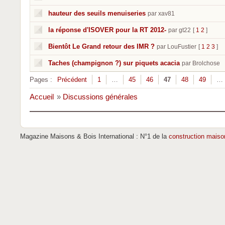
hauteur des seuils menuiseries
par xav81
la réponse d'ISOVER pour la RT 2012-
par gt22
[
1
2
]
Bientôt Le Grand retour des IMR ?
par LouFustier
[
1
2
3
]
Taches (champignon ?) sur piquets acacia
par Brolchose
Pages :
Précédent
1
…
45
46
47
48
49
…
Accueil
»
Discussions générales
Magazine Maisons & Bois International : N°1 de la
construction maiso