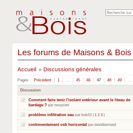
Les forums de Maisons & Bois 
Accueil
»
Discussions générales
Pages :
Précédent
1
…
45
46
47
48
49
…
Discussion
Comment faire tenir l'isolant extérieur avant le liteau de
bardage ?
par neoyoshi
problème infiltration eau
par bob33
[
1
2
3
]
contreventement osb horizontal
par davidbernard