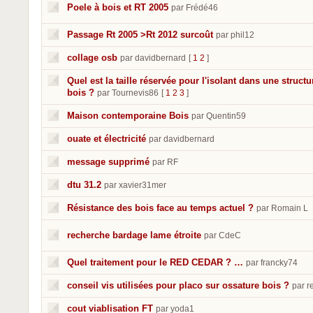
Poele à bois et RT 2005
par Frédé46
Passage Rt 2005 >Rt 2012 surcoût
par phil12
collage osb
par davidbernard
[
1
2
]
Quel est la taille réservée pour l'isolant dans une structu
bois ?
par Tournevis86
[
1
2
3
]
Maison contemporaine Bois
par Quentin59
ouate et électricité
par davidbernard
message supprimé
par RF
dtu 31.2
par xavier31mer
Résistance des bois face au temps actuel ?
par Romain L
recherche bardage lame étroite
par CdeC
Quel traitement pour le RED CEDAR ? …
par francky74
conseil vis utilisées pour placo sur ossature bois ?
par r
cout viablisation FT
par yoda1