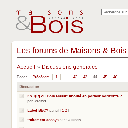
Les forums de Maisons & Bois 
Accueil
»
Discussions générales
Pages :
Précédent
1
…
42
43
44
45
46
…
Discussion
KVH(R) ou Bois Massif Abouté en porteur horizontal?
par JeromeB
Label BBC?
par pil
[
1
2
]
traitement accoya
par evolubois