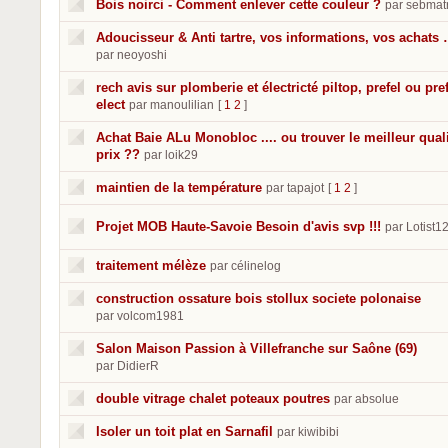
Bois noirci - Comment enlever cette couleur ?
par sebmatr
Adoucisseur & Anti tartre, vos informations, vos achats
par neoyoshi
rech avis sur plomberie et électricté piltop, prefel ou pre
elect
par manoulilian
[
1
2
]
Achat Baie ALu Monobloc .... ou trouver le meilleur qual
prix ??
par loik29
maintien de la température
par tapajot
[
1
2
]
Projet MOB Haute-Savoie Besoin d'avis svp !!!
par Lotist1
traitement mélèze
par célinelog
construction ossature bois stollux societe polonaise
par volcom1981
Salon Maison Passion à Villefranche sur Saône (69)
par DidierR
double vitrage chalet poteaux poutres
par absolue
Isoler un toit plat en Sarnafil
par kiwibibi