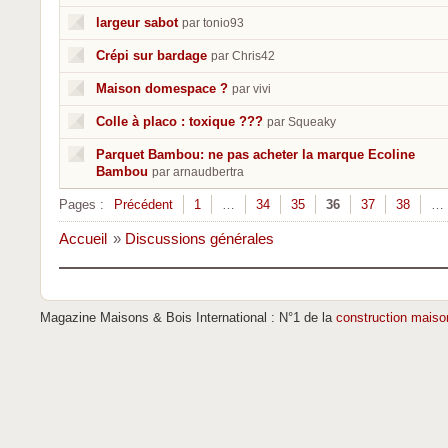
largeur sabot
par tonio93
Crépi sur bardage
par Chris42
Maison domespace ?
par vivi
Colle à placo : toxique ???
par Squeaky
Parquet Bambou: ne pas acheter la marque Ecoline
Bambou
par arnaudbertra
Pages :
Précédent
1
…
34
35
36
37
38
…
Accueil
»
Discussions générales
Magazine Maisons & Bois International : N°1 de la
construction maiso