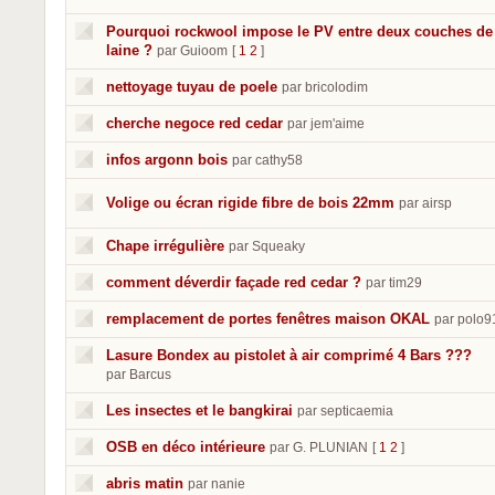
Pourquoi rockwool impose le PV entre deux couches de
laine ?
par Guioom
[
1
2
]
nettoyage tuyau de poele
par bricolodim
cherche negoce red cedar
par jem'aime
infos argonn bois
par cathy58
Volige ou écran rigide fibre de bois 22mm
par airsp
Chape irrégulière
par Squeaky
comment déverdir façade red cedar ?
par tim29
remplacement de portes fenêtres maison OKAL
par polo9
Lasure Bondex au pistolet à air comprimé 4 Bars ???
par Barcus
Les insectes et le bangkirai
par septicaemia
OSB en déco intérieure
par G. PLUNIAN
[
1
2
]
abris matin
par nanie