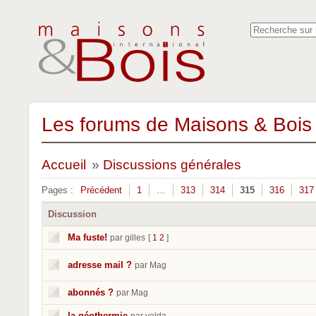
Les forums de Maisons & Bois 
Accueil
»
Discussions générales
Pages :
Précédent
1
…
313
314
315
316
317
Discussion
Ma fuste!
par gilles
[
1
2
]
adresse mail ?
par Mag
abonnés ?
par Mag
la géothermie