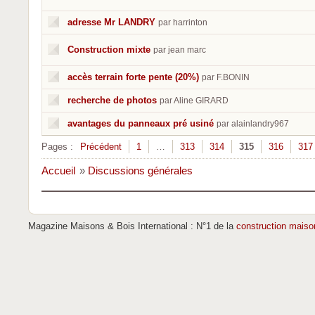
adresse Mr LANDRY
par harrinton
Construction mixte
par jean marc
accès terrain forte pente (20%)
par F.BONIN
recherche de photos
par Aline GIRARD
avantages du panneaux pré usiné
par alainlandry967
Pages :
Précédent
1
…
313
314
315
316
317
Accueil
»
Discussions générales
Magazine Maisons & Bois International : N°1 de la
construction maiso