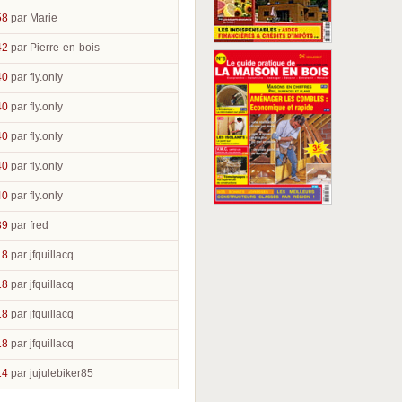
58
par Marie
42
par Pierre-en-bois
40
par fly.only
40
par fly.only
40
par fly.only
40
par fly.only
40
par fly.only
39
par fred
18
par jfquillacq
18
par jfquillacq
18
par jfquillacq
18
par jfquillacq
14
par jujulebiker85