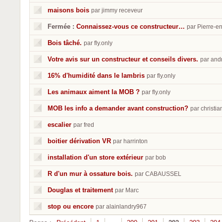
maisons bois
par jimmy receveur
Fermée :
Connaissez-vous ce constructeur…
par Pierre-e
Bois tâché.
par fly.only
Votre avis sur un constructeur et conseils divers.
par and
16% d'humidité dans le lambris
par fly.only
Les animaux aiment la MOB ?
par fly.only
MOB les info a demander avant construction?
par christia
escalier
par fred
boitier dérivation VR
par harrinton
installation d'un store extérieur
par bob
R d'un mur à ossature bois.
par CABAUSSEL
Douglas et traitement
par Marc
stop ou encore
par alainlandry967