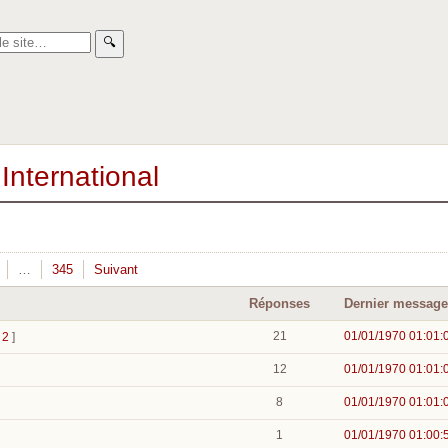
🔍︎
International
…
345
Suivant
Réponses
Dernier message
21
01/01/1970 01:01:
2
]
12
01/01/1970 01:01:
8
01/01/1970 01:01:
1
01/01/1970 01:00: