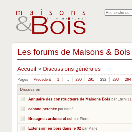
Les forums de Maisons & Bois 
Accueil
»
Discussions générales
Pages :
Précédent
1
…
290
291
292
293
294
Discussion
Annuaire des constructeurs de Maisons Bois
par EricM
[
1
cabane perchée
par narbé
Bretagne : ardoise et sel
par Pierre
Extension en bois dans le 92
par Marie