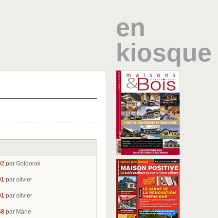
en
kiosque
02
par Goldorak
01
par olivier
01
par olivier
58
par Marie