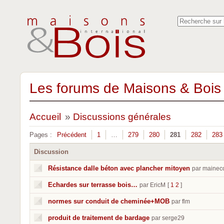
Les forums de Maisons & Bois 
Accueil
»
Discussions générales
Pages :
Précédent
1
…
279
280
281
282
283
Discussion
Résistance dalle béton avec plancher mitoyen
par mainec
Echardes sur terrasse bois…
par EricM
[
1
2
]
normes sur conduit de cheminée+MOB
par flm
produit de traitement de bardage
par serge29