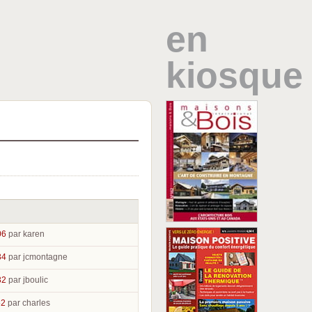
en
kiosque
06
par karen
34
par jcmontagne
32
par jboulic
52
par charles