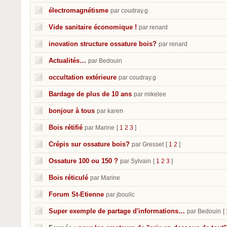
électromagnétisme
par coudray.g
Vide sanitaire économique !
par renard
inovation structure ossature bois?
par renard
Actualités…
par Bedouin
occultation extérieure
par coudray.g
Bardage de plus de 10 ans
par mikelee
bonjour à tous
par karen
Bois rétifié
par Marine
[
1
2
3
]
Crépis sur ossature bois?
par Gresset
[
1
2
]
Ossature 100 ou 150 ?
par Sylvain
[
1
2
3
]
Bois réticulé
par Marine
Forum St-Etienne
par jboulic
Super exemple de partage d'informations…
par Bedouin
[