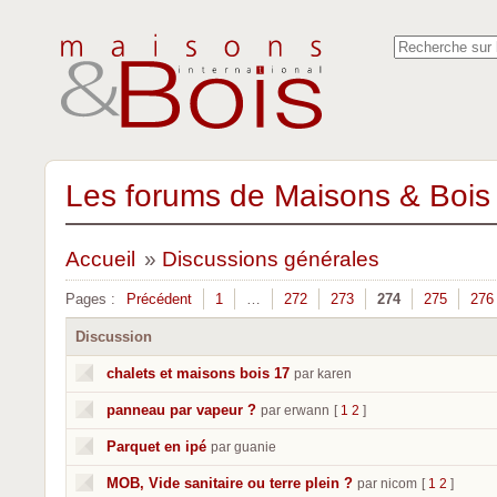
Les forums de Maisons & Bois 
Accueil
»
Discussions générales
Pages :
Précédent
1
…
272
273
274
275
276
Discussion
chalets et maisons bois 17
par karen
panneau par vapeur ?
par erwann
[
1
2
]
Parquet en ipé
par guanie
MOB, Vide sanitaire ou terre plein ?
par nicom
[
1
2
]