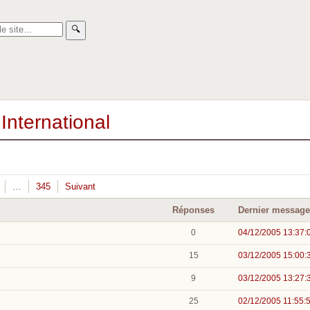
🔍︎
International
…
345
Suivant
Réponses
Dernier message
0
04/12/2005 13:37:
15
03/12/2005 15:00:
9
03/12/2005 13:27:
25
02/12/2005 11:55: