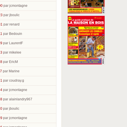
00
par jcmontagne
23
par jboulic
31
par renard
11
par Bedouin
09
par LaurentF
33
par mikelee
18
par EricM
47
par Marine
01
par coudray.g
54
par jcmontagne
38
par alainlandry967
20
par jboulic
09
par jcmontagne