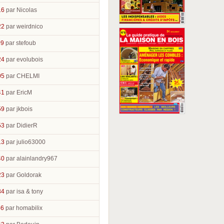
16
par Nicolas
22
par weirdnico
09
par stefoub
24
par evolubois
05
par CHELMI
41
par EricM
59
par jkbois
53
par DidierR
13
par julio63000
40
par alainlandry967
23
par Goldorak
34
par isa & tony
46
par homabilix