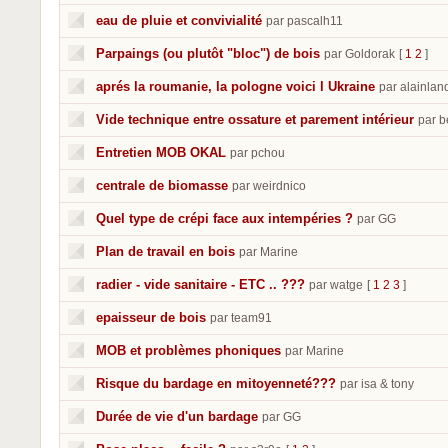
eau de pluie et convivialité
par pascalh11
Parpaings (ou plutôt "bloc") de bois
par Goldorak
[
1
2
]
aprés la roumanie, la pologne voici l Ukraine
par alainlan
Vide technique entre ossature et parement intérieur
par 
Entretien MOB OKAL
par pchou
centrale de biomasse
par weirdnico
Quel type de crépi face aux intempéries ?
par GG
Plan de travail en bois
par Marine
radier - vide sanitaire - ETC .. ???
par watge
[
1
2
3
]
epaisseur de bois
par team91
MOB et problèmes phoniques
par Marine
Risque du bardage en mitoyenneté???
par isa & tony
Durée de vie d'un bardage
par GG