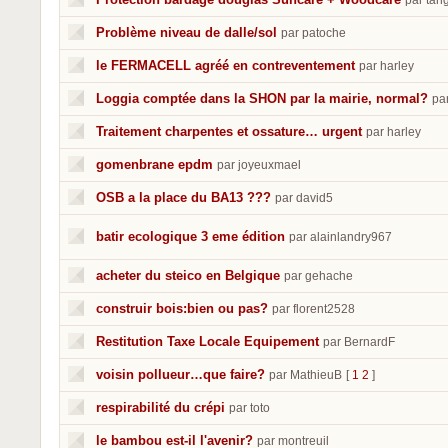
par tan
Problème niveau de dalle/sol
par patoche
le FERMACELL agréé en contreventement
par harley
Loggia comptée dans la SHON par la mairie, normal?
pa
Traitement charpentes et ossature… urgent
par harley
gomenbrane epdm
par joyeuxmael
OSB a la place du BA13 ???
par david5
batir ecologique 3 eme édition
par alainlandry967
acheter du steico en Belgique
par gehache
construir bois:bien ou pas?
par florent2528
Restitution Taxe Locale Equipement
par BernardF
voisin pollueur…que faire?
par MathieuB
[
1
2
]
respirabilité du crépi
par toto
le bambou est-il l'avenir?
par montreuil