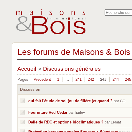
Les forums de Maisons & Bois 
Accueil
»
Discussions générales
Pages :
Précédent
1
…
241
242
243
244
245
Discussion
qui fait l'étude de sol (ou de filière )et quand ?
par GG
Fourniture Red Cedar
par harley
Dalle de RDC et options bioclimatiques ?
par Lemat
Protection bardage douglas Suncare + Woodcare