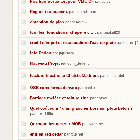
Position Sortie toit pour VMC DF
par Jules
Region toulousaine
par steph&nono
obtention de plan
par sebout27
fouilles, fondations, chape, etc ....
par paskall29
credit d'impot et recuperation d'eau de pluie
par balow
[
1
Info Radon
par jfquillacq
Nouveau Projet
par cum_dederit
Facture Electricite Chalets Madriers
par foliechalet
OSB sans formaldehyde
par basile
Bardage mélèze et toiture zinc
par balow
Quel coût au m² d'un plancher bois sur plots béton ?
par david-lille
Question lasures sur MOB
par Karine69
entrien red cedar
par fouchet