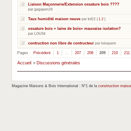
Liaison Maçonnerie/Extension ossature bois ????
par gagapen29
Taux humidité maison neuve
par tof22
[
1
2
]
ossature bois + laine de bois= mauvaise isolation?
par LOU56
contruction non libre de contructeur
par loloquem
Pages :
Précédent
1
…
207
208
209
210
211
Accueil
»
Discussions générales
Magazine Maisons & Bois International : N°1 de la
construction maiso