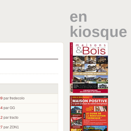
en
kiosque
39
par fredecolo
44
par GG
12
par tracto
27
par ZON1