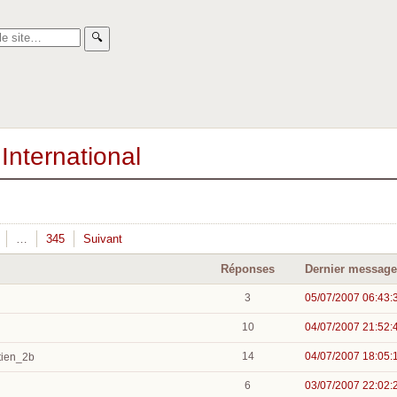
🔍︎
International
…
345
Suivant
Réponses
Dernier message
3
05/07/2007 06:43:
10
04/07/2007 21:52:
14
04/07/2007 18:05:
tien_2b
6
03/07/2007 22:02: