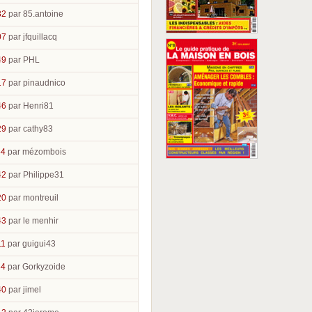
32
par 85.antoine
07
par jfquillacq
49
par PHL
17
par pinaudnico
46
par Henri81
29
par cathy83
54
par mézombois
42
par Philippe31
20
par montreuil
43
par le menhir
11
par guigui43
34
par Gorkyzoide
40
par jimel