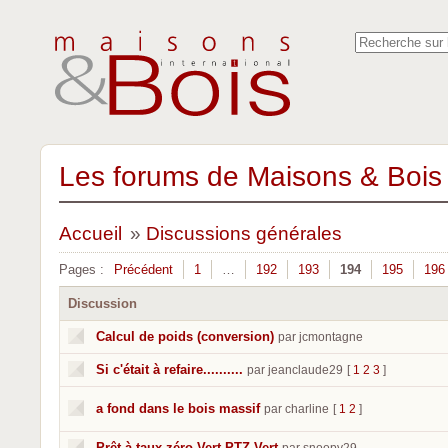
Les forums de Maisons & Bois 
Accueil
»
Discussions générales
Pages :
Précédent
1
…
192
193
194
195
196
Discussion
Calcul de poids (conversion)
par jcmontagne
Si c'était à refaire..........
par jeanclaude29
[
1
2
3
]
a fond dans le bois massif
par charline
[
1
2
]
Prêt à taux zéro Vert PTZ Vert