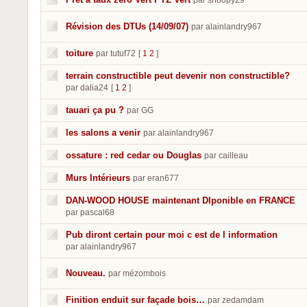
par snoopy29
Révision des DTUs (14/09/07)
par alainlandry967
toiture
par tutuf72
[
1
2
]
terrain constructible peut devenir non constructible?
par dalia24
[
1
2
]
tauari ça pu ?
par GG
les salons a venir
par alainlandry967
ossature : red cedar ou Douglas
par cailleau
Murs Intérieurs
par eran677
DAN-WOOD HOUSE maintenant DIponible en FRANCE
par pascal68
Pub diront certain pour moi c est de l information
par alainlandry967
Nouveau.
par mézombois
Finition enduit sur façade bois…
par zedamdam