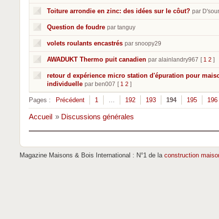
Toiture arrondie en zinc: des idées sur le côut?
par D'sou
Question de foudre
par tanguy
volets roulants encastrés
par snoopy29
AWADUKT Thermo puit canadien
par alainlandry967
[
1
2
]
retour d expérience micro station d'épuration pour mais
individuelle
par ben007
[
1
2
]
Pages :
Précédent
1
…
192
193
194
195
196
Accueil
»
Discussions générales
Magazine Maisons & Bois International : N°1 de la
construction maiso