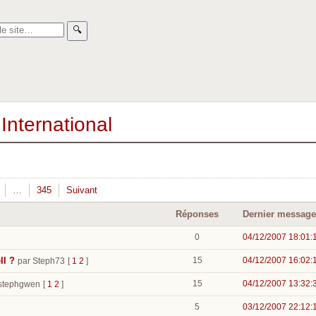
🔍︎
International
…
345
Suivant
Réponses
Dernier message
0
04/12/2007 18:01:
ll ?
15
04/12/2007 16:02:
par Steph73
[
1
2
]
15
04/12/2007 13:32:
 stephgwen
[
1
2
]
5
03/12/2007 22:12: