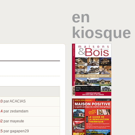
en
kiosque
10
par ACACIAS
14
par zedamdam
32
par mayeute
15
par gagapen29