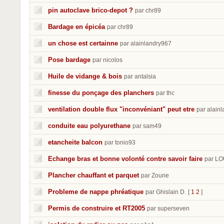
pin autoclave brico-depot ?
par chr89
Bardage en épicéa
par chr89
un chose est certainne
par alainlandry967
Pose bardage
par nicolos
Huile de vidange & bois
par antalsia
finesse du ponçage des planchers
par thc
ventilation double flux "inconvéniant" peut etre
par alain
conduite eau polyurethane
par sam49
etancheite balcon
par tonio93
Echange bras et bonne volonté contre savoir faire
par L
Plancher chauffant et parquet
par Zoune
Probleme de nappe phréatique
par Ghislain D.
[
1
2
]
Permis de construire et RT2005
par superseven