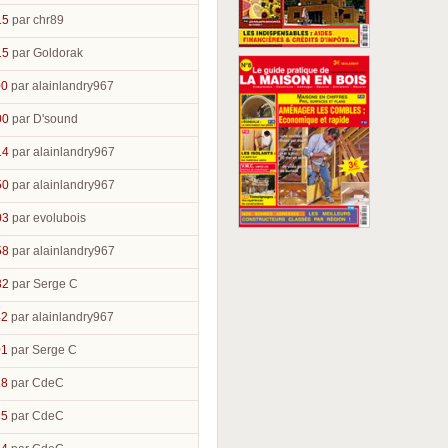
15
par chr89
15
par Goldorak
00
par alainlandry967
00
par D'sound
14
par alainlandry967
50
par alainlandry967
03
par evolubois
58
par alainlandry967
32
par Serge C
42
par alainlandry967
01
par Serge C
18
par CdeC
35
par CdeC