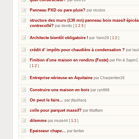
par lolor16
Panneau PXD ou pare pluie?
par nicolos
structure des murs (130 mn) panneau bois massif épicéa
contrecollé?
par denito
[
1
2
3
]
Architecte bientôt obligatoire !
par Yann29
[
1
2
]
crédit d' impôts pour chaudière à condensation ?
par lau
Finition d'une maison en rondins (Fuste)
par Pin & Sapin1
[
1
2
]
Entreprise sérieuse en Aquitaine
par Charpentier26
Construire une maison en bois
par cyn888
On peut le faire…
par jfquillacq
colle pour parquet massif?
par Matflam
dilemme
par muse44
[
1
2
]
Epaisseur chape…
par fanfan