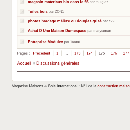
magasin materiaux bio dans le 56
par toulglaz
Tuiles bois
par ZON1
photos bardage mélèze ou douglas grisé
par c29
Achat D Une Maison Domespace
par maryconan
Entreprise Modulex
par Taomi
Pages :
Précédent
1
…
173
174
175
176
177
Accueil
»
Discussions générales
Magazine Maisons & Bois International : N°1 de la
construction maiso