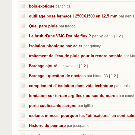
bois exotique
par chitta
outillage pose fermacell 2500X1500 en 12,5 mm
par denis
Quel pare pluie
par fredoo
Le bruit d'une VMC Double flux ?
par Sylvie56
[
1
2
]
Isolation phonique bac acier
par guimly
traitement de l'eau de pluie pour la rendre potable
par Ma
Bardage ajouré
par svdidier
[
1
2
]
Bardage : question de novices
par bfaure33
[
1
2
]
complément d' isolation dans vide technique
par denis
fondation sur terrain argilleux au sud du maroc
par cousi
porte coulissante scrigno
par fgillio
isolants minces, pourquoi les "utilisateurs" en sont satis
Histoire de peinture
par jocepamo