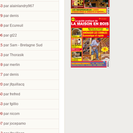
53
par alainlandry967
29
par denis
59
par Ecureuil
06
par gt22
15
par Sam - Bretagne Sud
43
par Thorasik
49
par merlin
27
par denis
20
par jfquillacq
50
par frefred
53
par fgillio
09
par nicom
07
par jocepamo