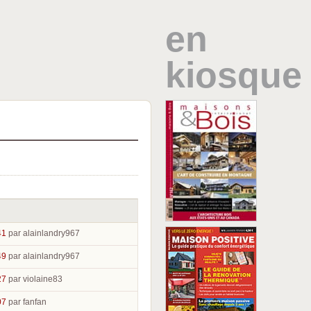
en
kiosque
41
par alainlandry967
49
par alainlandry967
27
par violaine83
07
par fanfan