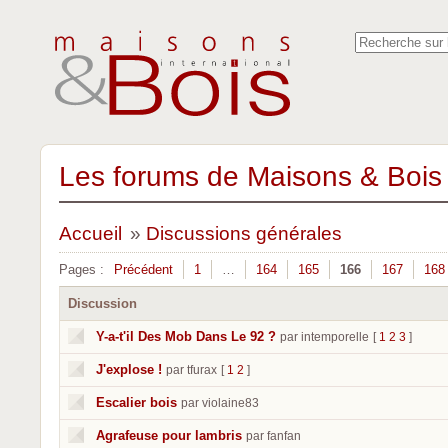
Les forums de Maisons & Bois 
Accueil
»
Discussions générales
Pages :
Précédent
1
…
164
165
166
167
168
Discussion
Y-a-t'il Des Mob Dans Le 92 ?
par intemporelle
[
1
2
3
]
J'explose !
par tfurax
[
1
2
]
Escalier bois
par violaine83
Agrafeuse pour lambris
par fanfan