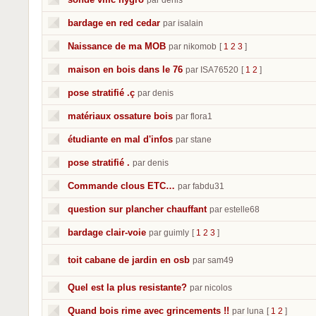
par denis
bardage en red cedar
par isalain
Naissance de ma MOB
par nikomob
[
1
2
3
]
maison en bois dans le 76
par ISA76520
[
1
2
]
pose stratifié .ç
par denis
matériaux ossature bois
par flora1
étudiante en mal d'infos
par stane
pose stratifié .
par denis
Commande clous ETC…
par fabdu31
question sur plancher chauffant
par estelle68
bardage clair-voie
par guimly
[
1
2
3
]
toit cabane de jardin en osb
par sam49
Quel est la plus resistante?
par nicolos
Quand bois rime avec grincements !!
par luna
[
1
2
]