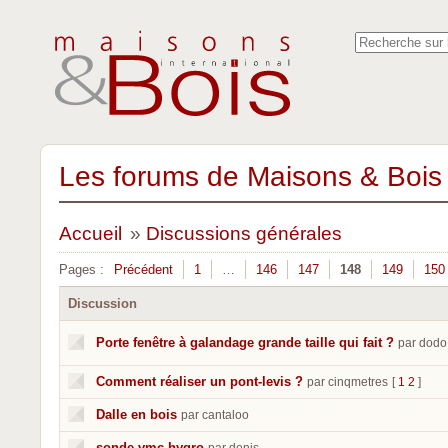
Les forums de Maisons & Bois 
Accueil
»
Discussions générales
Pages :
Précédent
1
…
146
147
148
149
150
Discussion
Porte fenêtre à galandage grande taille qui fait ?
par dodo
Comment réaliser un pont-levis ?
par cinqmetres
[
1
2
]
Dalle en bois
par cantaloo
sonde vmc hygro