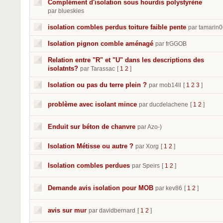
Complément d'isolation sous hourdis polystyrène
par blueskies
isolation combles perdus toiture faible pente
par tamarin
Isolation pignon comble aménagé
par frGGOB
Relation entre "R" et "U" dans les descriptions des
isolatnts?
par Tarassac
[
1
2
]
Isolation ou pas du terre plein ?
par mob14ll
[
1
2
3
]
problème avec isolant mince
par ducdelachene
[
1
2
]
Enduit sur béton de chanvre
par Azo-)
Isolation Métisse ou autre ?
par Xorg
[
1
2
]
Isolation combles perdues
par Speirs
[
1
2
]
Demande avis isolation pour MOB
par kev86
[
1
2
]
avis sur mur
par davidbernard
[
1
2
]