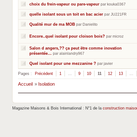
choix du frein-vapeur ou pare-vapeur
par kouka0367
quelle isolant sous un toit en bac acier
par JU221FR
Qualité mur de ma MOB
par Danielito
Encore..quel isolant pour cloison bois?
par microz
Salon d angers,?? ça peut ëtre comme inovation
présentée…
par alainlandry967
Quel isolant pour une mezzanine ?
par javier
Pages :
Précédent
1
…
9
10
11
12
13
…
Accueil
»
Isolation
Magazine Maisons & Bois International : N°1 de la
construction maiso