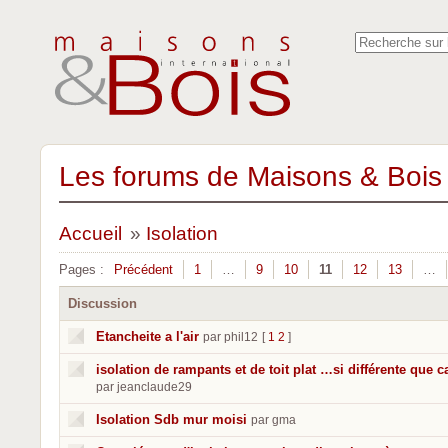
Les forums de Maisons & Bois 
Accueil
»
Isolation
Pages :
Précédent
1
…
9
10
11
12
13
…
Discussion
Etancheite a l'air
par phil12
[
1
2
]
isolation de rampants et de toit plat …si différente que c
par jeanclaude29
Isolation Sdb mur moisi
par gma